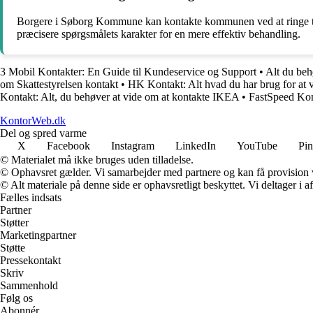
Borgere i Søborg Kommune kan kontakte kommunen ved at ringe til d
præcisere spørgsmålets karakter for en mere effektiv behandling.
3 Mobil Kontakter: En Guide til Kundeservice og Support
•
Alt du be
om Skattestyrelsen kontakt
•
HK Kontakt: Alt hvad du har brug for at 
Kontakt: Alt, du behøver at vide om at kontakte IKEA
•
FastSpeed Kon
KontorWeb.dk
Del og spred varme
X
Facebook
Instagram
LinkedIn
YouTube
Pin
© Materialet må ikke bruges uden tilladelse.
© Ophavsret gælder. Vi samarbejder med partnere og kan få provision
© Alt materiale på denne side er ophavsretligt beskyttet. Vi deltager i 
Fælles indsats
Partner
Støtter
Marketingpartner
Støtte
Pressekontakt
Skriv
Sammenhold
Følg os
Abonnér