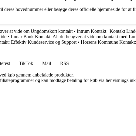
eres hovednummer eller besøge deres officielle hjemmeside for at finde
høver at vide om Ungdomskort kontakt
•
Intrum Kontakt | Kontakt Lind
vide
•
Lunar Bank Kontakt: Alt du behøver at vide om kontakt med Lu
takt: Effektiv Kundeservice og Support
•
Horsens Kommune Kontakt: A
terest
TikTok
Mail
RSS
 ved køb gennem anbefalede produkter.
affiliateprogrammer og kan modtage betaling for køb via henvisningslinks