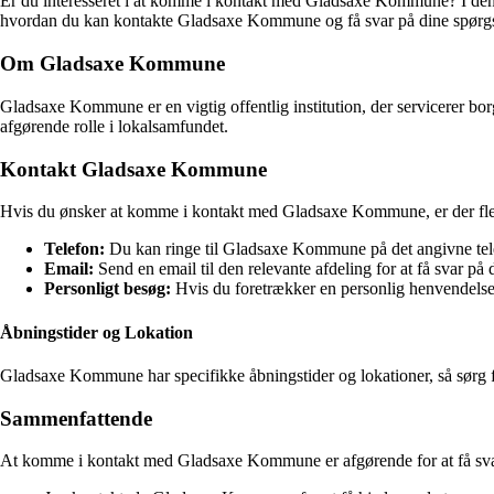
Er du interesseret i at komme i kontakt med Gladsaxe Kommune? I denne
hvordan du kan kontakte Gladsaxe Kommune og få svar på dine spørg
Om Gladsaxe Kommune
Gladsaxe Kommune er en vigtig offentlig institution, der servicerer 
afgørende rolle i lokalsamfundet.
Kontakt Gladsaxe Kommune
Hvis du ønsker at komme i kontakt med Gladsaxe Kommune, er der flere 
Telefon:
Du kan ringe til Gladsaxe Kommune på det angivne tele
Email:
Send en email til den relevante afdeling for at få svar på 
Personligt besøg:
Hvis du foretrækker en personlig henvendels
Åbningstider og Lokation
Gladsaxe Kommune har specifikke åbningstider og lokationer, så sørg f
Sammenfattende
At komme i kontakt med Gladsaxe Kommune er afgørende for at få svar 