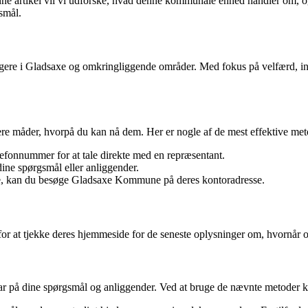
 artikel vil vi udforske, hvad denne kommunale enhed handler om, og hv
smål.
borgere i Gladsaxe og omkringliggende områder. Med fokus på velfærd, 
måder, hvorpå du kan nå dem. Her er nogle af de mest effektive metode
fonnummer for at tale direkte med en repræsentant.
dine spørgsmål eller anliggender.
e, kan du besøge Gladsaxe Kommune på deres kontoradresse.
or at tjekke deres hjemmeside for de seneste oplysninger om, hvornår 
på dine spørgsmål og anliggender. Ved at bruge de nævnte metoder kan 