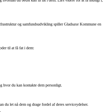
ordan du bedst kan få fat i dem. Læs videre for at få indsigt i,
infrastruktur og samfundsudvikling spiller Gladsaxe Kommune en
r til at få fat i dem:
og hvor du kan kontakte dem personligt.
du let nå dem og drage fordel af deres serviceydelser.