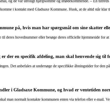
smål, og de var utroligt hjælpsomme og imødekommende. – En tilfreds
 at komme i kontakt med Gladsaxe Kommune. Husk, at de altid står klar 
mmune på, hvis man har spørgsmål om sine skatter el
l deres hovednummer eller besøge deres officielle hjemmeside for at fi
 der en specifik afdeling, man skal henvende sig til 
ngen. Det anbefales at undersøge de specifikke åbningstider for den på
dler i Gladsaxe Kommune, og hvad er ventetiden nor
l man normalt kontakte kommunen enten via telefon eller e-mail. Vent