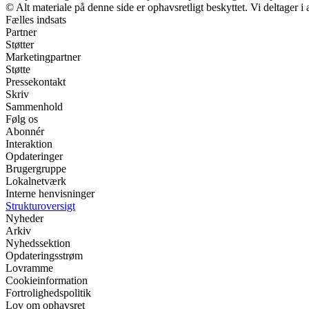
© Alt materiale på denne side er ophavsretligt beskyttet. Vi deltager 
Fælles indsats
Partner
Støtter
Marketingpartner
Støtte
Pressekontakt
Skriv
Sammenhold
Følg os
Abonnér
Interaktion
Opdateringer
Brugergruppe
Lokalnetværk
Interne henvisninger
Strukturoversigt
Nyheder
Arkiv
Nyhedssektion
Opdateringsstrøm
Lovramme
Cookieinformation
Fortrolighedspolitik
Lov om ophavsret