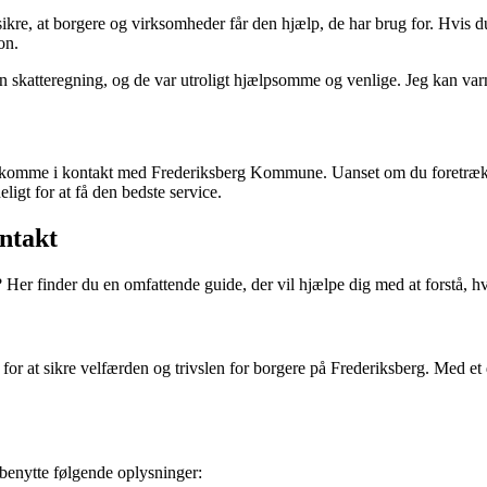
re, at borgere og virksomheder får den hjælp, de har brug for. Hvis du 
on.
skatteregning, og de var utroligt hjælpsomme og venlige. Jeg kan var
l at komme i kontakt med Frederiksberg Kommune. Uanset om du foretrække
igt for at få den bedste service.
ntakt
er finder du en omfattende guide, der vil hjælpe dig med at forstå, h
r for at sikre velfærden og trivslen for borgere på Frederiksberg. Med
enytte følgende oplysninger: