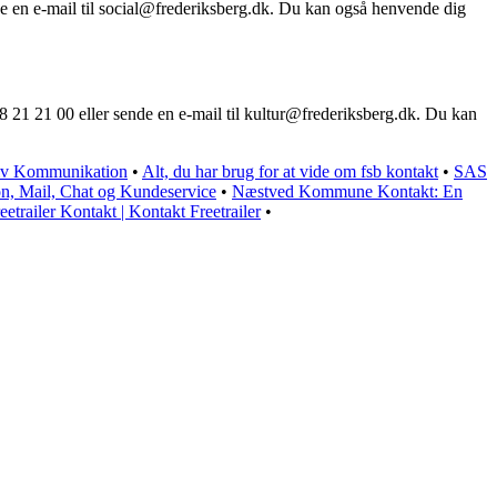
de en e-mail til social@frederiksberg.dk. Du kan også henvende dig
8 21 21 00 eller sende en e-mail til kultur@frederiksberg.dk. Du kan
tiv Kommunikation
•
Alt, du har brug for at vide om fsb kontakt
•
SAS
n, Mail, Chat og Kundeservice
•
Næstved Kommune Kontakt: En
eetrailer Kontakt | Kontakt Freetrailer
•