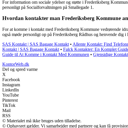
For information om sociale ydelser og støtte i Frederiksberg Kommune
personligt på Socialforvaltningen på Smallegade 1.
Hvordan kontakter man Frederiksberg Kommune angåen
For at komme i kontakt med Frederiksberg Kommune vedrørende idrætsfac
også møde personligt op på Frederiksberg Rådhus og henvende dig i B
SAS Kontakt | SAS Bagage Kontakt
•
Allente Kontakt: Find Telefo
Kontakt | SAS Bagage Kontakt
•
Falck Kontakter: En Komplet Guide
Guide til At Komme i Kontakt Med Kommunen
•
Gjensidige Kontakt
KontorWeb.dk
Del og spred varme
X
Facebook
Instagram
LinkedIn
YouTube
Pinterest
TikTok
Mail
RSS
© Materialet må ikke bruges uden tilladelse.
© Ophavsret gælder. Vi samarbejder med partnere og kan få provisio