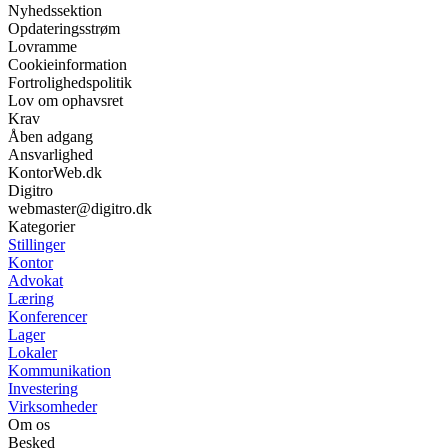
Nyhedssektion
Opdateringsstrøm
Lovramme
Cookieinformation
Fortrolighedspolitik
Lov om ophavsret
Krav
Åben adgang
Ansvarlighed
KontorWeb.dk
Digitro
webmaster@digitro.dk
Kategorier
Stillinger
Kontor
Advokat
Læring
Konferencer
Lager
Lokaler
Kommunikation
Investering
Virksomheder
Om os
Besked