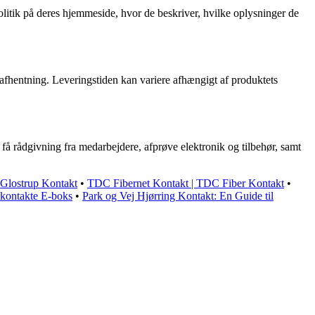
litik på deres hjemmeside, hvor de beskriver, hvilke oplysninger de
or afhentning. Leveringstiden kan variere afhængigt af produktets
å rådgivning fra medarbejdere, afprøve elektronik og tilbehør, samt
 Glostrup Kontakt
•
TDC Fibernet Kontakt | TDC Fiber Kontakt
•
 kontakte E-boks
•
Park og Vej Hjørring Kontakt: En Guide til