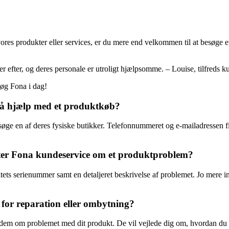
s produkter eller services, er du mere end velkommen til at besøge en a
er efter, og deres personale er utroligt hjælpsomme. – Louise, tilfreds 
søg Fona i dag!
få hjælp med et produktkøb?
esøge en af deres fysiske butikker. Telefonnummeret og e-mailadressen 
akter Fona kundeservice om et produktproblem?
uktets serienummer samt en detaljeret beskrivelse af problemet. Jo mere 
 for reparation eller ombytning?
 dem om problemet med dit produkt. De vil vejlede dig om, hvordan du k