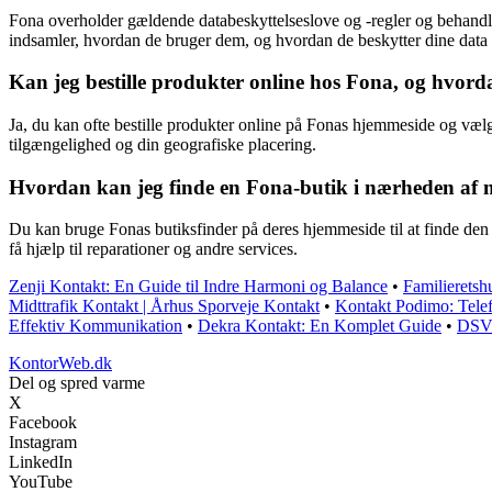
Fona overholder gældende databeskyttelseslove og -regler og behandle
indsamler, hvordan de bruger dem, og hvordan de beskytter dine dat
Kan jeg bestille produkter online hos Fona, og hvord
Ja, du kan ofte bestille produkter online på Fonas hjemmeside og vælge 
tilgængelighed og din geografiske placering.
Hvordan kan jeg finde en Fona-butik i nærheden af mi
Du kan bruge Fonas butiksfinder på deres hjemmeside til at finde den
få hjælp til reparationer og andre services.
Zenji Kontakt: En Guide til Indre Harmoni og Balance
•
Familieretsh
Midttrafik Kontakt | Århus Sporveje Kontakt
•
Kontakt Podimo: Tele
Effektiv Kommunikation
•
Dekra Kontakt: En Komplet Guide
•
DSV 
KontorWeb.dk
Del og spred varme
X
Facebook
Instagram
LinkedIn
YouTube