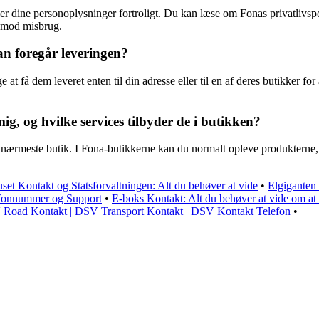
r dine personoplysninger fortroligt. Du kan læse om Fonas privatlivspo
a mod misbrug.
an foregår leveringen?
at få dem leveret enten til din adresse eller til en af deres butikker f
g, og hvilke services tilbyder de i butikken?
 nærmeste butik. I Fona-butikkerne kan du normalt opleve produkterne, f
uset Kontakt og Statsforvaltningen: Alt du behøver at vide
•
Elgiganten
fonnummer og Support
•
E-boks Kontakt: Alt du behøver at vide om at
Road Kontakt | DSV Transport Kontakt | DSV Kontakt Telefon
•