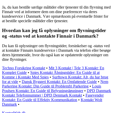
Ja, du kan bestille særlige måltider eller tjenester til din flyvning med
Finnair ved at informere dem om dine præferencer via deres
kundeservice i Danmark. Vær opmærksom på eventuelle frister for
at bestille specielle måltider eller tjenester.
Hvordan kan jeg få oplysninger om flyvningstider
og -status ved at kontakte Finnair i Danmark?
Du kan få oplysninger om flyvningstider, forsinkelser og -status ved
at kontakte Finnairs kundeservice i Danmark via telefon eller besøge
deres hjemmeside, hvor du også kan se opdaterede oplysninger om
dine flyvninger.
Techno Forsikring Kontakt
•
Mit 3 Kontakt | Tele 3 Kontakt: En
Komplet Guide
•
Spies Kontakt Åbningstider: En Guide til at
Komme i Kontakt Med Spies
•
Surftown Kontakt: Alt, du har brug
for at vide
•
Dansk Byggeri Kontakt: En Omfattende Guide
•
Nem
Parkering Kontakt: Din Guide til Problemfri Parkering
•
Louis
Poulsen Kontakt: En Guide til Belysningsløsninger
•
DPD Danmark
Kontakt Telefonnummer | DPD Denmark Kontakt
•
Fasevender
Kontakt: En Guide til Effektiv Kommunikation
•
Kontakt Wolt
Danmark
•
KontorWeb.dk