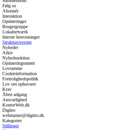
Sammenhold
Følg os
Abonnér
Interaktion
Opdateringer
Brugergruppe
Lokalnetværk
Interne henvisninger
Strukturoversigt
Nyheder
Arkiv
Nyhedssektion
Opdateringsstrøm
Lovramme
Cookieinformation
Fortrolighedspolitik
Lov om ophavsret
Krav
Åben adgang
Ansvarlighed
KontorWeb.dk
Digitro
webmaster@digitro.dk
Kategorier
Stillinger