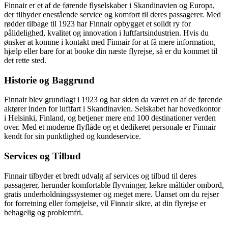
Finnair er et af de førende flyselskaber i Skandinavien og Europa,
der tilbyder enestående service og komfort til deres passagerer. Med
rødder tilbage til 1923 har Finnair opbygget et solidt ry for
pålidelighed, kvalitet og innovation i luftfartsindustrien. Hvis du
ønsker at komme i kontakt med Finnair for at få mere information,
hjælp eller bare for at booke din næste flyrejse, så er du kommet til
det rette sted.
Historie og Baggrund
Finnair blev grundlagt i 1923 og har siden da været en af de førende
aktører inden for luftfart i Skandinavien. Selskabet har hovedkontor
i Helsinki, Finland, og betjener mere end 100 destinationer verden
over. Med et moderne flyflåde og et dedikeret personale er Finnair
kendt for sin punktlighed og kundeservice.
Services og Tilbud
Finnair tilbyder et bredt udvalg af services og tilbud til deres
passagerer, herunder komfortable flyvninger, lækre måltider ombord,
gratis underholdningssystemer og meget mere. Uanset om du rejser
for forretning eller fornøjelse, vil Finnair sikre, at din flyrejse er
behagelig og problemfri.