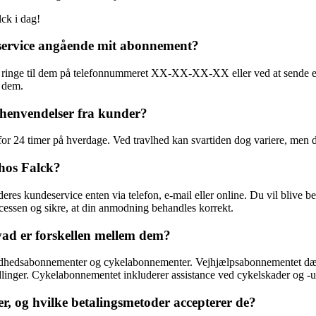
lck i dag!
ervice angående mit abonnement?
 ringe til dem på telefonnummeret XX-XX-XX-XX eller ved at sende en 
l dem.
å henvendelser fra kunder?
for 24 timer på hverdage. Ved travlhed kan svartiden dog variere, men d
hos Falck?
deres kundeservice enten via telefon, e-mail eller online. Du vil bliv
cessen og sikre, at din anmodning behandles korrekt.
vad er forskellen mellem dem?
undhedsabonnementer og cykelabonnementer. Vejhjælpsabonnementet dækker
inger. Cykelabonnementet inkluderer assistance ved cykelskader og -u
, og hvilke betalingsmetoder accepterer de?