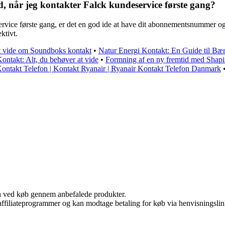
nd, når jeg kontakter Falck kundeservice første gang?
eservice første gang, er det en god ide at have dit abonnementsnummer og
ktivt.
at vide om Soundboks kontakt
•
Natur Energi Kontakt: En Guide til Bæ
ontakt: Alt, du behøver at vide
•
Formning af en ny fremtid med Sha
ontakt Telefon | Kontakt Ryanair | Ryanair Kontakt Telefon Danmark
n ved køb gennem anbefalede produkter.
i affiliateprogrammer og kan modtage betaling for køb via henvisningslin