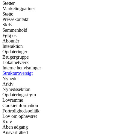
Støtter
Marketingpartner
Støtte
Pressekontakt
Skriv
Sammenhold
Følg os
Abonnér
Interaktion
Opdateringer
Brugergruppe
Lokalnetværk
Interne henvisninger
Strukturoversigt
Nyheder
Arkiv
Nyhedssektion
Opdateringsstrøm
Lovramme
Cookieinformation
Fortrolighedspolitik
Lov om ophavsret
Krav
Åben adgang
Ansvarlighed