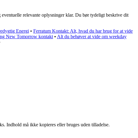
 eventuelle relevante oplysninger klar. Du bør tydeligt beskrive dit
redygtig Energi
•
Ferratum Kontakt: Alt, hvad du har brug for at vide
ping New Tomorrow kontakt
•
Alt du behøver at vide om weekday
•
ks. Indhold må ikke kopieres eller bruges uden tilladelse.