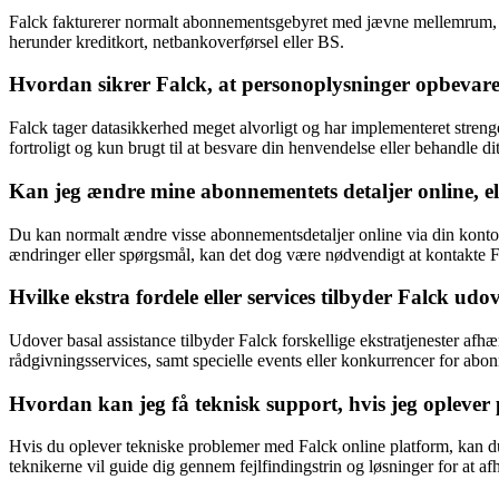
Falck fakturerer normalt abonnementsgebyret med jævne mellemrum, fx 
herunder kreditkort, netbankoverførsel eller BS.
Hvordan sikrer Falck, at personoplysninger opbevare
Falck tager datasikkerhed meget alvorligt og har implementeret streng
fortroligt og kun brugt til at besvare din henvendelse eller behandle d
Kan jeg ændre mine abonnementets detaljer online, el
Du kan normalt ændre visse abonnementsdetaljer online via din konto
ændringer eller spørgsmål, kan det dog være nødvendigt at kontakte F
Hvilke ekstra fordele eller services tilbyder Falck udo
Udover basal assistance tilbyder Falck forskellige ekstratjenester af
rådgivningsservices, samt specielle events eller konkurrencer for abon
Hvordan kan jeg få teknisk support, hvis jeg opleve
Hvis du oplever tekniske problemer med Falck online platform, kan du 
teknikerne vil guide dig gennem fejlfindingstrin og løsninger for at a