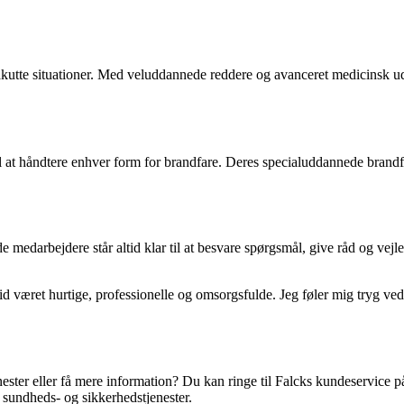
kutte situationer. Med veluddannede reddere og avanceret medicinsk uds
 at håndtere enhver form for brandfare. Deres specialuddannede brandfolk
e medarbejdere står altid klar til at besvare spørgsmål, give råd og vej
tid været hurtige, professionelle og omsorgsfulde. Jeg føler mig tryg ved 
ster eller få mere information? Du kan ringe til Falcks kundeservice p
r sundheds- og sikkerhedstjenester.