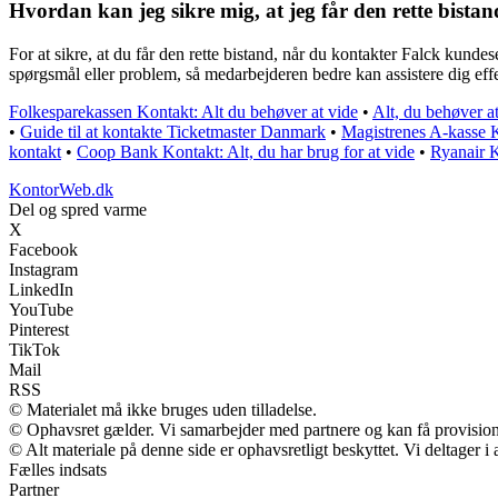
Hvordan kan jeg sikre mig, at jeg får den rette bista
For at sikre, at du får den rette bistand, når du kontakter Falck kund
spørgsmål eller problem, så medarbejderen bedre kan assistere dig effe
Folkesparekassen Kontakt: Alt du behøver at vide
•
Alt, du behøver 
•
Guide til at kontakte Ticketmaster Danmark
•
Magistrenes A-kasse K
kontakt
•
Coop Bank Kontakt: Alt, du har brug for at vide
•
Ryanair K
KontorWeb.dk
Del og spred varme
X
Facebook
Instagram
LinkedIn
YouTube
Pinterest
TikTok
Mail
RSS
© Materialet må ikke bruges uden tilladelse.
© Ophavsret gælder. Vi samarbejder med partnere og kan få provisio
© Alt materiale på denne side er ophavsretligt beskyttet. Vi deltager 
Fælles indsats
Partner