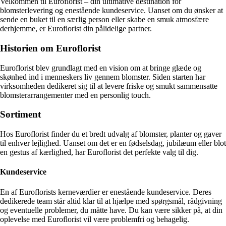
Velkommen til Euroflorist – din ultimative destination for
blomsterlevering og enestående kundeservice. Uanset om du ønsker at
sende en buket til en særlig person eller skabe en smuk atmosfære
derhjemme, er Euroflorist din pålidelige partner.
Historien om Euroflorist
Euroflorist blev grundlagt med en vision om at bringe glæde og
skønhed ind i menneskers liv gennem blomster. Siden starten har
virksomheden dedikeret sig til at levere friske og smukt sammensatte
blomsterarrangementer med en personlig touch.
Sortiment
Hos Euroflorist finder du et bredt udvalg af blomster, planter og gaver
til enhver lejlighed. Uanset om det er en fødselsdag, jubilæum eller blot
en gestus af kærlighed, har Euroflorist det perfekte valg til dig.
Kundeservice
En af Euroflorists kerneværdier er enestående kundeservice. Deres
dedikerede team står altid klar til at hjælpe med spørgsmål, rådgivning
og eventuelle problemer, du måtte have. Du kan være sikker på, at din
oplevelse med Euroflorist vil være problemfri og behagelig.