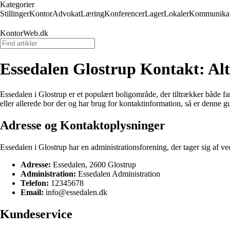
Kategorier
Stillinger
Kontor
Advokat
Læring
Konferencer
Lager
Lokaler
Kommunikat
KontorWeb.dk
Essedalen Glostrup Kontakt: Alt,
Essedalen i Glostrup er et populært boligområde, der tiltrækker både fa
eller allerede bor der og har brug for kontaktinformation, så er denne gu
Adresse og Kontaktoplysninger
Essedalen i Glostrup har en administrationsforening, der tager sig af ve
Adresse:
Essedalen, 2600 Glostrup
Administration:
Essedalen Administration
Telefon:
12345678
Email:
info@essedalen.dk
Kundeservice