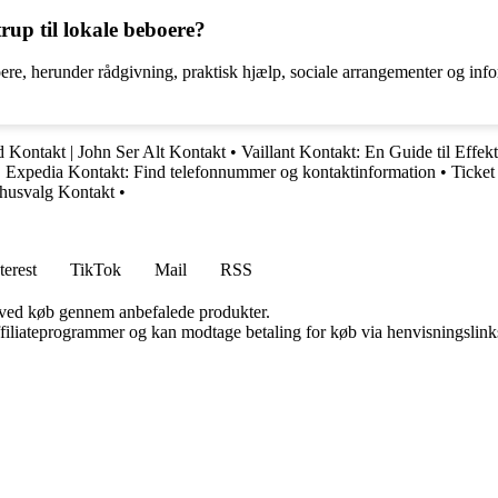
rup til lokale beboere?
boere, herunder rådgivning, praktisk hjælp, sociale arrangementer og inf
 Kontakt | John Ser Alt Kontakt
•
Vaillant Kontakt: En Guide til Eff
•
Expedia Kontakt: Find telefonnummer og kontaktinformation
•
Ticket
ehusvalg Kontakt
•
terest
TikTok
Mail
RSS
 ved køb gennem anbefalede produkter.
affiliateprogrammer og kan modtage betaling for køb via henvisningslinks