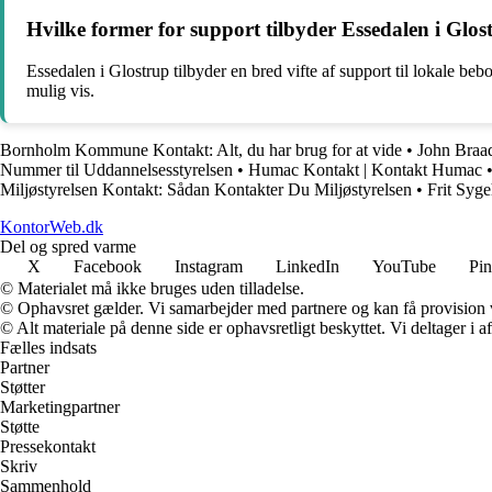
Hvilke former for support tilbyder Essedalen i Glost
Essedalen i Glostrup tilbyder en bred vifte af support til lokale be
mulig vis.
Bornholm Kommune Kontakt: Alt, du har brug for at vide
•
John Braad
Nummer til Uddannelsesstyrelsen
•
Humac Kontakt | Kontakt Humac
Miljøstyrelsen Kontakt: Sådan Kontakter Du Miljøstyrelsen
•
Frit Syg
KontorWeb.dk
Del og spred varme
X
Facebook
Instagram
LinkedIn
YouTube
Pin
© Materialet må ikke bruges uden tilladelse.
© Ophavsret gælder. Vi samarbejder med partnere og kan få provision
© Alt materiale på denne side er ophavsretligt beskyttet. Vi deltager i 
Fælles indsats
Partner
Støtter
Marketingpartner
Støtte
Pressekontakt
Skriv
Sammenhold