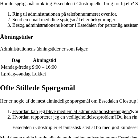
Har du spørgsmål omkring Essedalen i Glostrup eller brug for hjælp? 
Ring til administrationen på telefonnummeret ovenfor.
Send en email med dine spørgsmål eller bekymringer.
Besøg administrationens kontor i Essedalen for personlig assista
Åbningstider
Administrationens åbningstider er som følger:
Dag
Åbningstid
Mandag-fredag
9:00 – 16:00
Lørdag-søndag
Lukket
Ofte Stillede Spørgsmål
Her er nogle af de mest almindelige spørgsmål om Essedalen Glostrup
Hvordan kan jeg blive medlem af administrationsforeningen?
Kon
Hvordan rapporterer jeg en vedligeholdelsesproblem?
Du kan ring
Essedalen i Glostrup er et fantastisk sted at bo med god kundese
Med denne guide har du alle de nødvendige oplysninger om Essedalen Gl