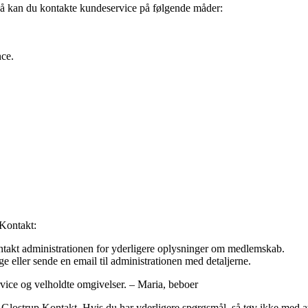
Så kan du kontakte kundeservice på følgende måder:
nce.
 Kontakt:
takt administrationen for yderligere oplysninger om medlemskab.
e eller sende en email til administrationen med detaljerne.
rvice og velholdte omgivelser. – Maria, beboer
ostrup Kontakt. Hvis du har yderligere spørgsmål, så tøv ikke med at k