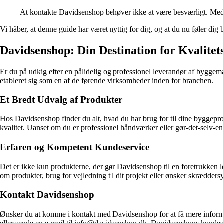
At kontakte Davidsenshop behøver ikke at være besværligt. Med d
Vi håber, at denne guide har været nyttig for dig, og at du nu føler dig 
Davidsenshop: Din Destination for Kvalitet
Er du på udkig efter en pålidelig og professionel leverandør af byggem
etableret sig som en af de førende virksomheder inden for branchen.
Et Bredt Udvalg af Produkter
Hos Davidsenshop finder du alt, hvad du har brug for til dine byggepro
kvalitet. Uanset om du er professionel håndværker eller gør-det-selv-e
Erfaren og Kompetent Kundeservice
Det er ikke kun produkterne, der gør Davidsenshop til en foretrukken l
om produkter, brug for vejledning til dit projekt eller ønsker skrædde
Kontakt Davidsenshop
Ønsker du at komme i kontakt med Davidsenshop for at få mere infor
eller sende en e-mail til info@davidsenshop.dk. Davidsenshops kundeserv