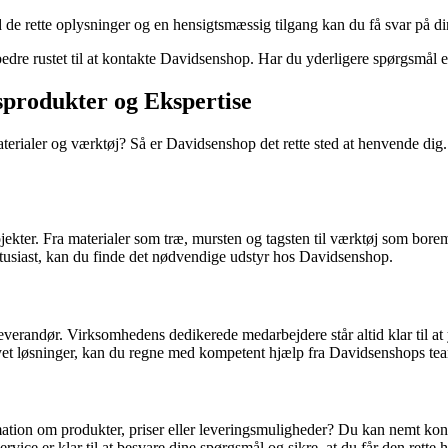
e rette oplysninger og en hensigtsmæssig tilgang kan du få svar på di
bedre rustet til at kontakte Davidsenshop. Har du yderligere spørgsmål el
sprodukter og Ekspertise
aterialer og værktøj? Så er Davidsenshop det rette sted at henvende dig
jekter. Fra materialer som træ, mursten og tagsten til værktøj som bore
ntusiast, kan du finde det nødvendige udstyr hos Davidsenshop.
everandør. Virksomhedens dedikerede medarbejdere står altid klar til a
rsyet løsninger, kan du regne med kompetent hjælp fra Davidsenshops te
mation om produkter, priser eller leveringsmuligheder? Du kan nemt
ice er klar til at besvare dine spørgsmål og sikre, at du får den rette 