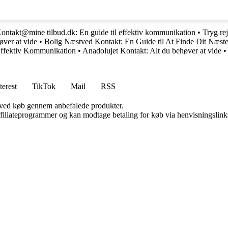
ontakt@mine tilbud.dk: En guide til effektiv kommunikation
•
Tryg rej
øver at vide
•
Bolig Næstved Kontakt: En Guide til At Finde Dit Næst
Effektiv Kommunikation
•
Anadolujet Kontakt: Alt du behøver at vide
•
terest
TikTok
Mail
RSS
 ved køb gennem anbefalede produkter.
affiliateprogrammer og kan modtage betaling for køb via henvisningslinks