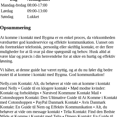
Mandag-fredag
08:00-17:00
Lørdag
09:00-13:00
Søndag
Lukket
Opsummering
At komme i kontakt med Bygma er en enkel proces, da virksomheden
værdsætter god kundeservice og effektiv kommunikation. Uanset om
du foretrækker telefonisk, personlig eller skriftlig kontakt, er der flere
muligheder for at få svar på dine spørgsmål og behov. Husk altid at
være klar og præcis i din henvendelse for at sikre en hurtig og effektiv
løsning.
Vi håber, at denne guide har været nyttig, og at du nu føler dig bedre
rustet til at komme i kontakt med Bygma. God kommunikation!
Nelly.com Kontakt: Alt, du behøver at vide om at komme i kontakt
med Nelly
•
Guide til en klogere kontakt
•
Mød modne kvinder:
Kontakt og forholdstips
•
Næstved Kommune Kontakt Mail
•
Cotonshoppen Kontakt: Den Ultimative Guide til At Komme i Kontakt
med Cotonshoppen
•
PayPal Danmark Kontakt
•
Avis Danmark
Kontakt: En Guide til Nem og Effektiv Kommunikation
•
Alt, du
behøver at vide om message kontakt
•
Telia Kontakt: Find den Bedste
Måde at Komme i Kontakt med Telia
•
Dinero Kontakt: En Guide til