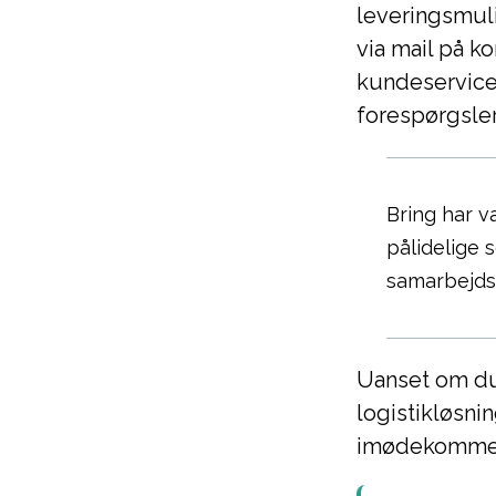
leveringsmuli
via mail på k
kundeservicet
forespørgsler
Bring har v
pålidelige 
samarbejds
Uanset om du
logistikløsnin
imødekomme d