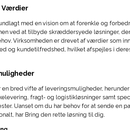
g Værdier
undlagt med en vision om at forenkle og forbed
hen ved at tilbyde skræddersyede løsninger, de
hov. Virksomheden er drevet af værdier som inn
 og kundetilfredshed, hvilket afspejles i dere
muligheder
r en bred vifte af leveringsmuligheder, herunder
kelevering, fragt- og logistikløsninger samt spe
ester. Uanset om du har behov for at sende en pa
onalt, har Bring den rette løsning til dig.
ing