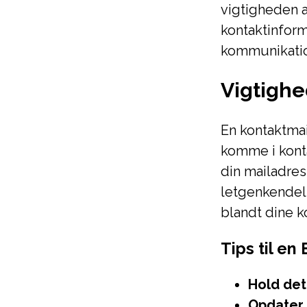
vigtigheden 
kontaktinform
kommunikati
Vigtighe
En kontaktma
komme i konta
din mailadres
letgenkendeli
blandt dine k
Tips til en
Hold det
Opdater