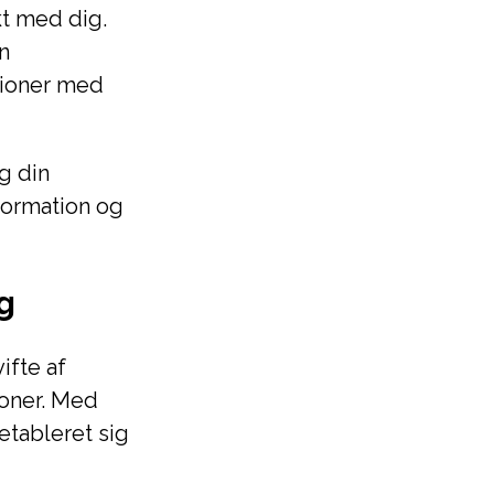
t med dig.
n
tioner med
g din
formation og
g
ifte af
soner. Med
etableret sig