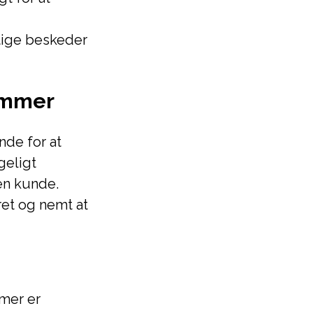
gtige beskeder
nummer
nde for at
geligt
en kunde.
ret og nemt at
mmer er