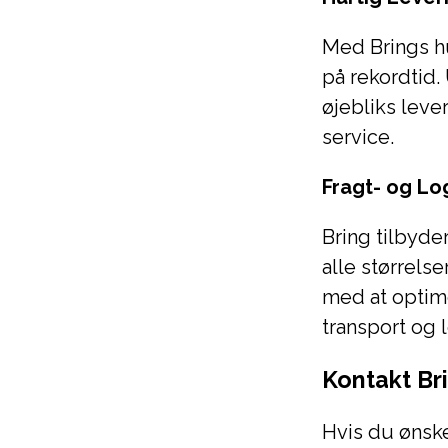
Med Brings h
på rekordtid.
øjebliks leve
service.
Fragt- og Lo
Bring tilbyde
alle størrels
med at optim
transport og l
Kontakt Br
Hvis du ønsk