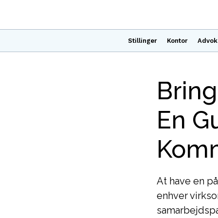
Stillinger
Kontor
Advok
Bring
En Gu
Komm
At have en på
enhver virks
samarbejdspar