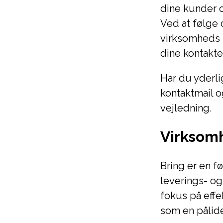
dine kunder 
Ved at følge 
virksomheds 
dine kontakter
Har du yderli
kontaktmail 
vejledning.
Virksomh
Bring er en f
leverings- og
fokus på effe
som en pålide