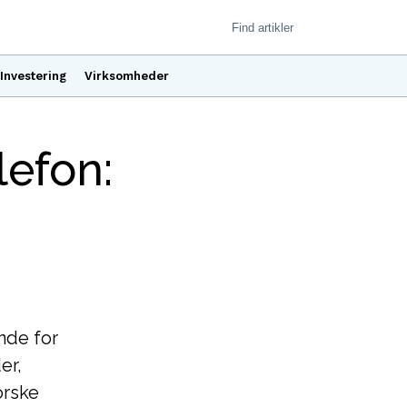
Investering
Virksomheder
lefon:
nde for
er,
orske