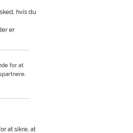
esked, hvis du
der er
de for at
spartnere.
r at sikre, at