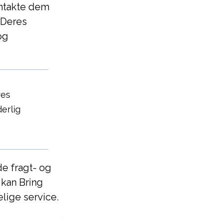
ontakte dem
 Deres
og
res
erlig
e fragt- og
 kan Bring
ige service.