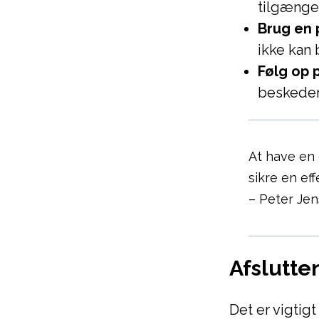
tilgængel
Brug en 
ikke kan 
Følg op 
beskeder 
At have en
sikre en e
– Peter Je
Afslutte
Det er vigtigt