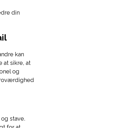
edre din
il
andre kan
at sikre, at
ionel og
 troværdighed
 og stave.
gt for at