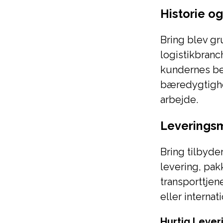
Historie o
Bring blev gr
logistikbranc
kundernes be
bæredygtighed
arbejde.
Leverings
Bring tilbyde
levering, pak
transporttjen
eller internati
Hurtig Lever