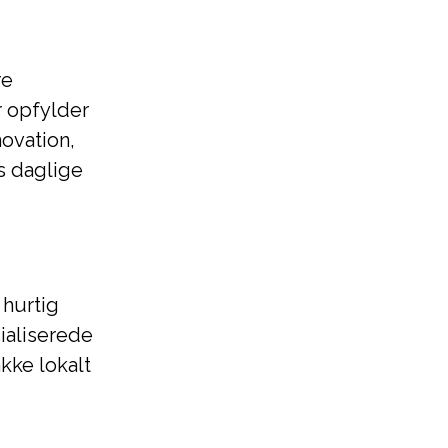
re
r opfylder
ovation,
s daglige
 hurtig
cialiserede
kke lokalt