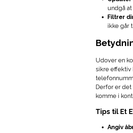
undgå at 
Filtrer d
ikke går t
Betydnin
Udover en kon
sikre effekti
telefonnummer
Derfor er det
komme i kont
Tips til Et
Angiv åb