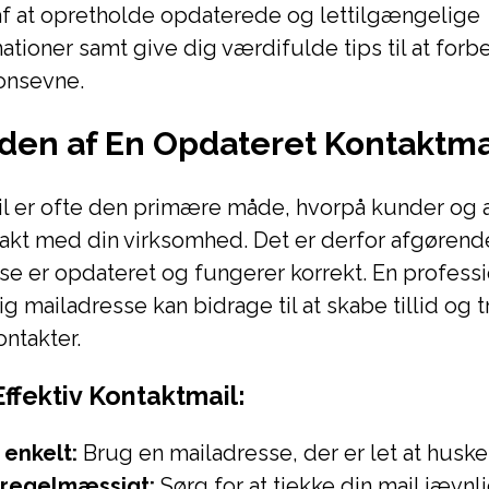
af at opretholde opdaterede og lettilgængelige
ationer samt give dig værdifulde tips til at forb
onsevne.
den af En Opdateret Kontaktma
il er ofte den primære måde, hvorpå kunder og 
kt med din virksomhed. Det er derfor afgørende 
se er opdateret og fungerer korrekt. En profess
g mailadresse kan bidrage til at skabe tillid og
ontakter.
 Effektiv Kontaktmail:
 enkelt:
Brug en mailadresse, der er let at huske
 regelmæssigt:
Sørg for at tjekke din mail jævnli