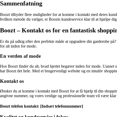
Sammenfatning
Boozt tilbyder flere muligheder for at komme i kontakt med deres kund
hvilken metode du vælger, er Boozts kundeservice klar til at hjælpe di
Boozt – Kontakt os for en fantastisk shoppi
Er du på udkig efter den perfekte måde at opgradere din garderobe på? S
for alt inden for mode.
En verden af mode
Hos Boozt finder du alt, hvad hjertet begærer inden for mode. Uanset om 
har Boozt det hele. Med et brugervenligt website og en intuitiv shopping
Kontakt os
Ønsker du at komme i kontakt med Boozt for at få hjælp til din shoppi
angivne nummer, og vores venlige og professionelle team vil være klar t
Boozt telefon kontakt: [Indsæt telefonnummer]
Kvalitet og kundeservice i fokus