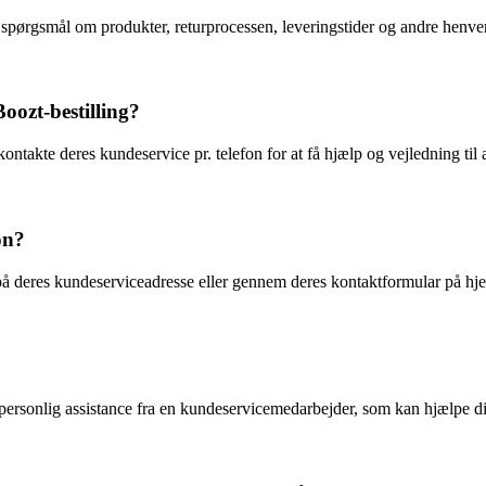
er, spørgsmål om produkter, returprocessen, leveringstider og andre henv
oozt-bestilling?
ntakte deres kundeservice pr. telefon for at få hjælp og vejledning til 
on?
 på deres kundeserviceadresse eller gennem deres kontaktformular på h
g personlig assistance fra en kundeservicemedarbejder, som kan hjælpe d