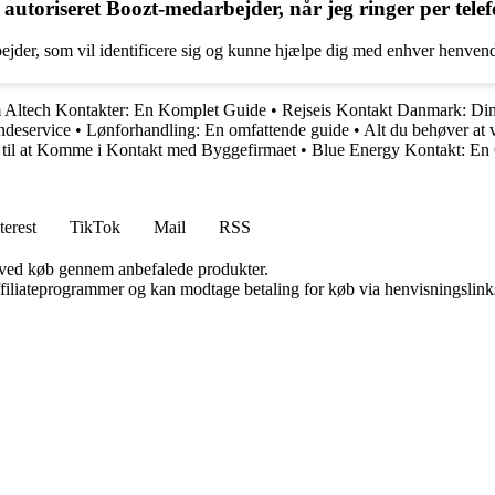
autoriseret Boozt-medarbejder, når jeg ringer per tele
arbejder, som vil identificere sig og kunne hjælpe dig med enhver henven
 Altech Kontakter: En Komplet Guide
•
Rejseis Kontakt Danmark: Di
ndeservice
•
Lønforhandling: En omfattende guide
•
Alt du behøver a
 til at Komme i Kontakt med Byggefirmaet
•
Blue Energy Kontakt: En 
terest
TikTok
Mail
RSS
 ved køb gennem anbefalede produkter.
affiliateprogrammer og kan modtage betaling for køb via henvisningslinks