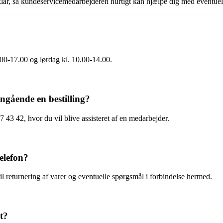
 klar, så kundeservicemedarbejderen hurtigt kan hjælpe dig med eventuel
?
.00-17.00 og lørdag kl. 10.00-14.00.
ngående en bestilling?
43 42, hvor du vil blive assisteret af en medarbejder.
elefon?
til returnering af varer og eventuelle spørgsmål i forbindelse hermed.
t?