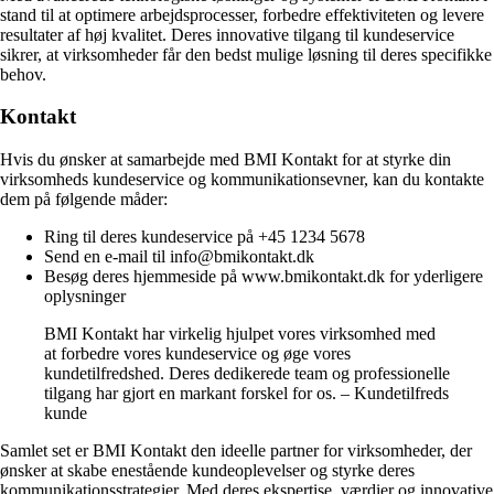
stand til at optimere arbejdsprocesser, forbedre effektiviteten og levere
resultater af høj kvalitet. Deres innovative tilgang til kundeservice
sikrer, at virksomheder får den bedst mulige løsning til deres specifikke
behov.
Kontakt
Hvis du ønsker at samarbejde med BMI Kontakt for at styrke din
virksomheds kundeservice og kommunikationsevner, kan du kontakte
dem på følgende måder:
Ring til deres kundeservice på +45 1234 5678
Send en e-mail til info@bmikontakt.dk
Besøg deres hjemmeside på www.bmikontakt.dk for yderligere
oplysninger
BMI Kontakt har virkelig hjulpet vores virksomhed med
at forbedre vores kundeservice og øge vores
kundetilfredshed. Deres dedikerede team og professionelle
tilgang har gjort en markant forskel for os. – Kundetilfreds
kunde
Samlet set er BMI Kontakt den ideelle partner for virksomheder, der
ønsker at skabe enestående kundeoplevelser og styrke deres
kommunikationsstrategier. Med deres ekspertise, værdier og innovative