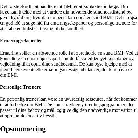
Det første skridt i at håndtere dit BMI er at kontakte din læge. Din
læge kan hjælpe med at vurdere din nuværende sundhedstilstand og
give dig råd om, hvordan du bedst kan opnå en sund BMI. Det er også
en god idé at søge råd fra ernæringseksperter og personlige trænere for
at skabe en holistisk tilgang til din sundhed.
Ernæringseksperter
Ernæring spiller en afgørende rolle i at opretholde en sund BMI. Ved at
konsultere en ernæringsekspert kan du få skræddersyet kostplaner og
vejledning til at opnå dine sundhedsmål. De kan også hjælpe med at
identificere eventuelle ernæringsmæssige ubalancer, der kan påvirke
din BMI.
Personlige Trænere
En personlig træner kan være en uvurderlig ressource, når det kommer
til at forbedre din BMI. De kan skræddersy træningsprogrammer, der
passer til dine behov og mål, og give dig den nødvendige motivation til
at opretholde en aktiv livsstil.
Opsummering