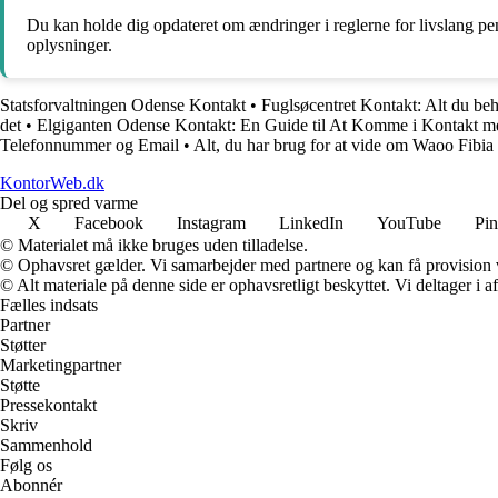
Du kan holde dig opdateret om ændringer i reglerne for livslang pe
oplysninger.
Statsforvaltningen Odense Kontakt
•
Fuglsøcentret Kontakt: Alt du beh
det
•
Elgiganten Odense Kontakt: En Guide til At Komme i Kontakt m
Telefonnummer og Email
•
Alt, du har brug for at vide om Waoo Fibia
KontorWeb.dk
Del og spred varme
X
Facebook
Instagram
LinkedIn
YouTube
Pin
© Materialet må ikke bruges uden tilladelse.
© Ophavsret gælder. Vi samarbejder med partnere og kan få provision
© Alt materiale på denne side er ophavsretligt beskyttet. Vi deltager i 
Fælles indsats
Partner
Støtter
Marketingpartner
Støtte
Pressekontakt
Skriv
Sammenhold
Følg os
Abonnér