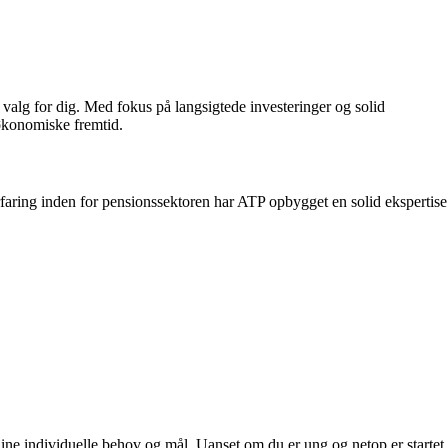
 valg for dig. Med fokus på langsigtede investeringer og solid
økonomiske fremtid.
aring inden for pensionssektoren har ATP opbygget en solid ekspertise
ine individuelle behov og mål. Uanset om du er ung og netop er startet