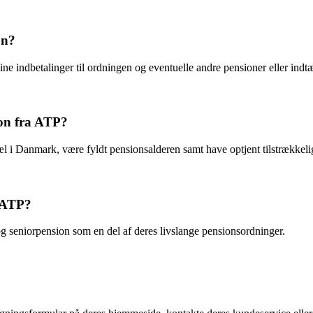
on?
ine indbetalinger til ordningen og eventuelle andre pensioner eller indt
ion fra ATP?
pæl i Danmark, være fyldt pensionsalderen samt have optjent tilstrække
r ATP?
 og seniorpension som en del af deres livslange pensionsordninger.