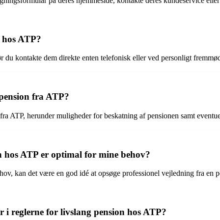
gningsformular på deres hjemmeside, kontakte deres kundeservice eller
g hos ATP?
 du kontakte dem direkte enten telefonisk eller ved personligt fremmød
 pension fra ATP?
fra ATP, herunder muligheder for beskatning af pensionen samt eventuell
on hos ATP er optimal for mine behov?
behov, kan det være en god idé at opsøge professionel vejledning fra en 
i reglerne for livslang pension hos ATP?