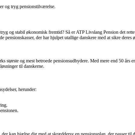
er og tryg pensionstilværelse.
 tryg og stabil økonomisk fremtid? Så er ATP Livslang Pension det rette
pensionskasser, der har hjulpet utallige danskere med at sikre deres 
ks største og mest betroede pensionsudbydere. Med mere end 50 års erf
øsninger til danskerne.
sydelser, herunder:
ing.
pensionen.
der kan hjælpe dig med at skræddersy en pensionsplan, der passer til d