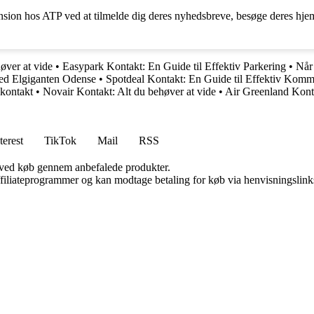
nsion hos ATP ved at tilmelde dig deres nyhedsbreve, besøge deres hjem
øver at vide
•
Easypark Kontakt: En Guide til Effektiv Parkering
•
Når
ed Elgiganten Odense
•
Spotdeal Kontakt: En Guide til Effektiv Komm
 kontakt
•
Novair Kontakt: Alt du behøver at vide
•
Air Greenland Kontak
terest
TikTok
Mail
RSS
 ved køb gennem anbefalede produkter.
affiliateprogrammer og kan modtage betaling for køb via henvisningslinks