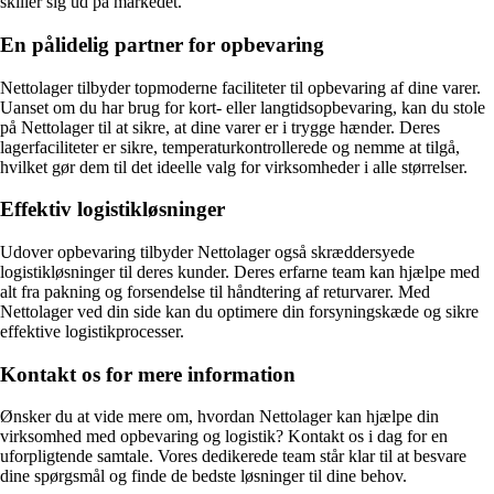
skiller sig ud på markedet.
En pålidelig partner for opbevaring
Nettolager tilbyder topmoderne faciliteter til opbevaring af dine varer.
Uanset om du har brug for kort- eller langtidsopbevaring, kan du stole
på Nettolager til at sikre, at dine varer er i trygge hænder. Deres
lagerfaciliteter er sikre, temperaturkontrollerede og nemme at tilgå,
hvilket gør dem til det ideelle valg for virksomheder i alle størrelser.
Effektiv logistikløsninger
Udover opbevaring tilbyder Nettolager også skræddersyede
logistikløsninger til deres kunder. Deres erfarne team kan hjælpe med
alt fra pakning og forsendelse til håndtering af returvarer. Med
Nettolager ved din side kan du optimere din forsyningskæde og sikre
effektive logistikprocesser.
Kontakt os for mere information
Ønsker du at vide mere om, hvordan Nettolager kan hjælpe din
virksomhed med opbevaring og logistik? Kontakt os i dag for en
uforpligtende samtale. Vores dedikerede team står klar til at besvare
dine spørgsmål og finde de bedste løsninger til dine behov.