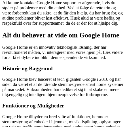
At kunne kontakte Google Home support er afgørende, hvis du
støder på problemer med din enhed. Ved at følge de rette trin og
være forberedt kan du sikre, at du får den hjælp, du har brug for, og
at dine problemer bliver løst effektivt. Husk altid at være høflig og
respektfuld over for supportteamet, da de er der for at hjælpe dig.
Alt du behøver at vide om Google Home
Google Home er en innovativ teknologisk løsning, der har
revolutioneret måden, vi interagerer med vores hjem på. Læs videre
for at få et dybere indblik i denne spændende virksomhed.
Historie og Baggrund
Google Home blev lanceret af tech-giganten Google i 2016 og har
siden da været et af de førende stemmestyrede smart home-systemer
på markedet. Virksomheden har dedikeret sig til at skabe en mere
tilgængelig og intelligent hjemmeoplevelse for forbrugerne.
Funktioner og Muligheder
Google Home tilbyder en bred vifte af funktioner, herunder
stemmestyring af enheder i hjemmet, musikafspilning, oplysninger
om vejr og trafik, samt integration med andre smart home-enheder.