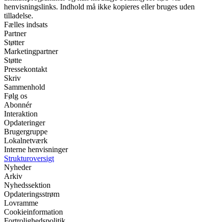
henvisningslinks. Indhold må ikke kopieres eller bruges uden
tilladelse.
Fælles indsats
Partner
Støtter
Marketingpartner
Støtte
Pressekontakt
Skriv
Sammenhold
Følg os
Abonnér
Interaktion
Opdateringer
Brugergruppe
Lokalnetværk
Interne henvisninger
Strukturoversigt
Nyheder
Arkiv
Nyhedssektion
Opdateringsstrøm
Lovramme
Cookieinformation
Fortrolighedspolitik