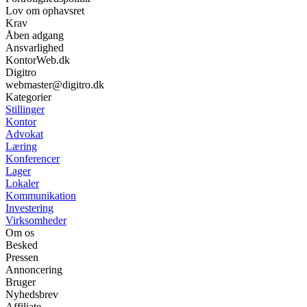
Lov om ophavsret
Krav
Åben adgang
Ansvarlighed
KontorWeb.dk
Digitro
webmaster@digitro.dk
Kategorier
Stillinger
Kontor
Advokat
Læring
Konferencer
Lager
Lokaler
Kommunikation
Investering
Virksomheder
Om os
Besked
Pressen
Annoncering
Bruger
Nyhedsbrev
Affiliate