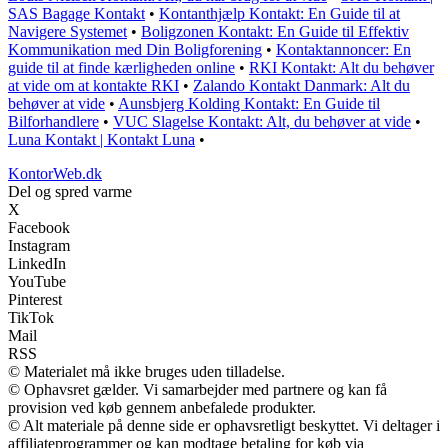
SAS Bagage Kontakt
•
Kontanthjælp Kontakt: En Guide til at
Navigere Systemet
•
Boligzonen Kontakt: En Guide til Effektiv
Kommunikation med Din Boligforening
•
Kontaktannoncer: En
guide til at finde kærligheden online
•
RKI Kontakt: Alt du behøver
at vide om at kontakte RKI
•
Zalando Kontakt Danmark: Alt du
behøver at vide
•
Aunsbjerg Kolding Kontakt: En Guide til
Bilforhandlere
•
VUC Slagelse Kontakt: Alt, du behøver at vide
•
Luna Kontakt | Kontakt Luna
•
KontorWeb.dk
Del og spred varme
X
Facebook
Instagram
LinkedIn
YouTube
Pinterest
TikTok
Mail
RSS
© Materialet må ikke bruges uden tilladelse.
© Ophavsret gælder. Vi samarbejder med partnere og kan få
provision ved køb gennem anbefalede produkter.
© Alt materiale på denne side er ophavsretligt beskyttet. Vi deltager i
affiliateprogrammer og kan modtage betaling for køb via