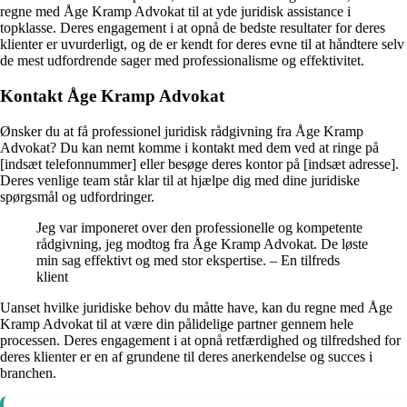
regne med Åge Kramp Advokat til at yde juridisk assistance i
topklasse. Deres engagement i at opnå de bedste resultater for deres
klienter er uvurderligt, og de er kendt for deres evne til at håndtere selv
de mest udfordrende sager med professionalisme og effektivitet.
Kontakt Åge Kramp Advokat
Ønsker du at få professionel juridisk rådgivning fra Åge Kramp
Advokat? Du kan nemt komme i kontakt med dem ved at ringe på
[indsæt telefonnummer] eller besøge deres kontor på [indsæt adresse].
Deres venlige team står klar til at hjælpe dig med dine juridiske
spørgsmål og udfordringer.
Jeg var imponeret over den professionelle og kompetente
rådgivning, jeg modtog fra Åge Kramp Advokat. De løste
min sag effektivt og med stor ekspertise. – En tilfreds
klient
Uanset hvilke juridiske behov du måtte have, kan du regne med Åge
Kramp Advokat til at være din pålidelige partner gennem hele
processen. Deres engagement i at opnå retfærdighed og tilfredshed for
deres klienter er en af grundene til deres anerkendelse og succes i
branchen.