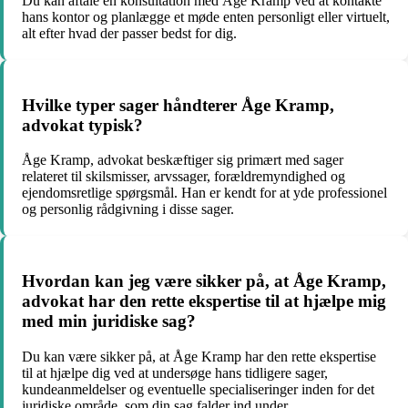
Du kan aftale en konsultation med Åge Kramp ved at kontakte
hans kontor og planlægge et møde enten personligt eller virtuelt,
alt efter hvad der passer bedst for dig.
Hvilke typer sager håndterer Åge Kramp,
advokat typisk?
Åge Kramp, advokat beskæftiger sig primært med sager
relateret til skilsmisser, arvssager, forældremyndighed og
ejendomsretlige spørgsmål. Han er kendt for at yde professionel
og personlig rådgivning i disse sager.
Hvordan kan jeg være sikker på, at Åge Kramp,
advokat har den rette ekspertise til at hjælpe mig
med min juridiske sag?
Du kan være sikker på, at Åge Kramp har den rette ekspertise
til at hjælpe dig ved at undersøge hans tidligere sager,
kundeanmeldelser og eventuelle specialiseringer inden for det
juridiske område, som din sag falder ind under.