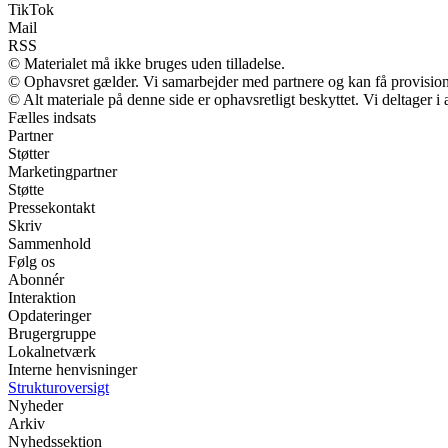
TikTok
Mail
RSS
© Materialet må ikke bruges uden tilladelse.
© Ophavsret gælder. Vi samarbejder med partnere og kan få provisio
© Alt materiale på denne side er ophavsretligt beskyttet. Vi deltager 
Fælles indsats
Partner
Støtter
Marketingpartner
Støtte
Pressekontakt
Skriv
Sammenhold
Følg os
Abonnér
Interaktion
Opdateringer
Brugergruppe
Lokalnetværk
Interne henvisninger
Strukturoversigt
Nyheder
Arkiv
Nyhedssektion