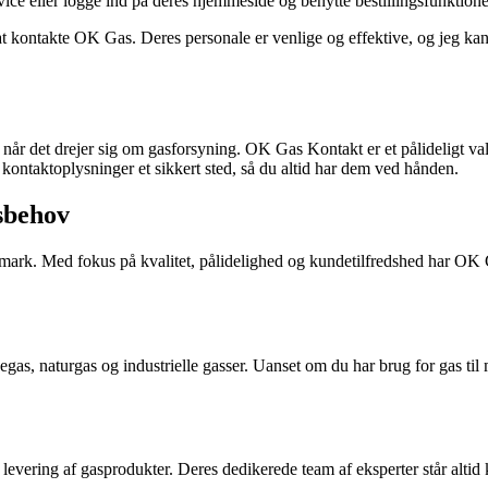
ice eller logge ind på deres hjemmeside og benytte bestillingsfunktion
or at kontakte OK Gas. Deres personale er venlige og effektive, og jeg ka
, når det drejer sig om gasforsyning. OK Gas Kontakt er et pålideligt va
 kontaktoplysninger et sikkert sted, så du altid har dem ved hånden.
sbehov
ark. Med fokus på kvalitet, pålidelighed og kundetilfredshed har OK Ga
egas, naturgas og industrielle gasser. Uanset om du har brug for gas t
evering af gasprodukter. Deres dedikerede team af eksperter står altid 