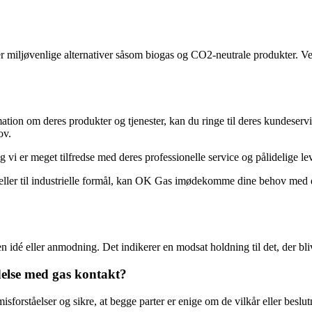
r miljøvenlige alternativer såsom biogas og CO2-neutrale produkter. V
tion om deres produkter og tjenester, kan du ringe til deres kundese
ov.
vi er meget tilfredse med deres professionelle service og pålidelige lev
eller til industrielle formål, kan OK Gas imødekomme dine behov med d
il en idé eller anmodning. Det indikerer en modsat holdning til det, der bl
delse med gas kontakt?
orståelser og sikre, at begge parter er enige om de vilkår eller beslutn