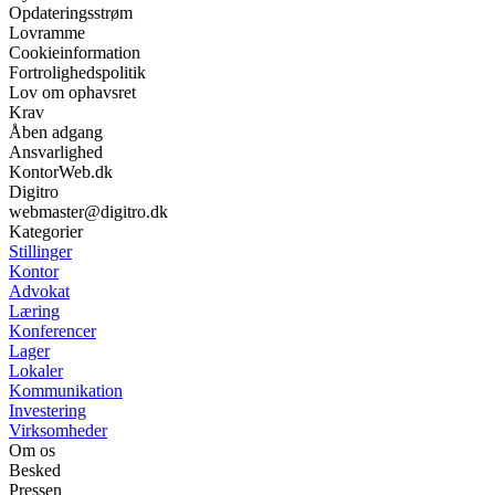
Opdateringsstrøm
Lovramme
Cookieinformation
Fortrolighedspolitik
Lov om ophavsret
Krav
Åben adgang
Ansvarlighed
KontorWeb.dk
Digitro
webmaster@digitro.dk
Kategorier
Stillinger
Kontor
Advokat
Læring
Konferencer
Lager
Lokaler
Kommunikation
Investering
Virksomheder
Om os
Besked
Pressen