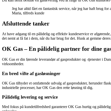
Du kan nemt bestille en gaslevering ved at ringe til OK Gas kundeserv
Jeg har altid fået en fantastisk service, når jeg har haft brug f
Maria, tilfreds kunde
Afsluttende tanker
At have adgang til en pålidelig og effektiv kundeservice er afgørende
det nemt at få fat i dem, når du har brug for det. Husk at gemme deres
OK Gas – En pålidelig partner for dine ga
OK Gas er din førende leverandør af gasprodukter og -tjenester i Danm
virksomheder.
En bred vifte af gasløsninger
OK Gas tilbyder et omfattende udvalg af gasprodukter, herunder flask
industrielle processer, har OK Gas den rette løsning til dig.
Pålidelig levering og service
Med fokus på kundetilfredshed garanterer OK Gas hurtig og pålidelig l