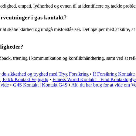
dighed, empati, lydhørhed og evnen til at identificere og tackle problemet
orventninger i gas kontakt?
or at skabe klarhed og undgå misforståelser. Det hjælper med at sikre, a
digheder?
ack, træning i kommunikation og konflikthåndtering, samt ved at reflekte
r du sikkerhed og tryghed med Tryg Forsikring
•
If Forsikring Kontakt:
 | Falck Kontakt Vejhjælp
•
Fitness World Kontakt – Find Kontaktoplysn
 vide
•
G4S Kontakt | Kontakt G4S
•
Alt, du har brug for at vide om Ve