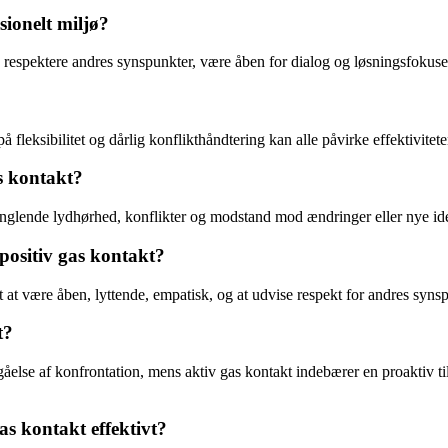
ionelt miljø?
t, respektere andres synspunkter, være åben for dialog og løsningsfokuser
eksibilitet og dårlig konflikthåndtering kan alle påvirke effektivitete
s kontakt?
manglende lydhørhed, konflikter og modstand mod ændringer eller nye idé
positiv gas kontakt?
igt at være åben, lyttende, empatisk, og at udvise respekt for andres syns
t?
åelse af konfrontation, mens aktiv gas kontakt indebærer en proaktiv t
s kontakt effektivt?