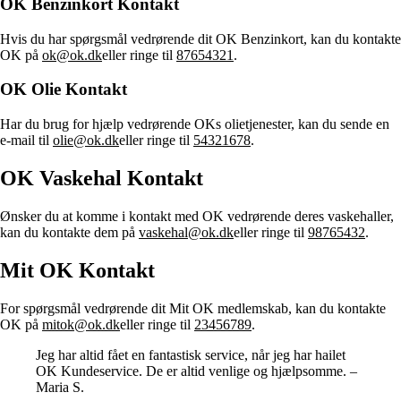
OK Benzinkort Kontakt
Hvis du har spørgsmål vedrørende dit OK Benzinkort, kan du kontakte
OK på
ok@ok.dk
eller ringe til
87654321
.
OK Olie Kontakt
Har du brug for hjælp vedrørende OKs olietjenester, kan du sende en
e-mail til
olie@ok.dk
eller ringe til
54321678
.
OK Vaskehal Kontakt
Ønsker du at komme i kontakt med OK vedrørende deres vaskehaller,
kan du kontakte dem på
vaskehal@ok.dk
eller ringe til
98765432
.
Mit OK Kontakt
For spørgsmål vedrørende dit Mit OK medlemskab, kan du kontakte
OK på
mitok@ok.dk
eller ringe til
23456789
.
Jeg har altid fået en fantastisk service, når jeg har hailet
OK Kundeservice. De er altid venlige og hjælpsomme. –
Maria S.