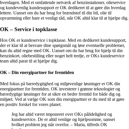
hverdagen. Med et omfattende netværk af benzinstationer, olieservice
og kundevenlig kundesupport er OK dedikeret til at gøre din hverdag
lettere. Uanset om du har brug for brændstof til din bil, olie til
opvarmning eller bare et venligt råd, står OK altid klar til at hjælpe dig.
OK – Service i topklasse
Hos OK er kundeservice i topklasse. Med en dedikeret kundesupport,
der er klar til at besvare dine spørgsmål og løse eventuelle problemer,
kan du altid regne med OK. Uanset om du har brug for hjælp til din
benzinkort, oliebestilling eller noget helt tredje, er OKs kundeservice
team altid parat til at hjælpe dig.
OK – Din energipartner for fremtiden
Med fokus på bæredygtighed og miljøvenlige løsninger er OK din
energipartner for fremtiden. OK investerer i grønne teknologier og
bæredygtige løsninger for at sikre en bedre fremtid for både dig og
miljøet. Ved at vælge OK som din energipartner er du med til at gøre
en positiv forskel for vores planet.
Jeg har altid været imponeret over OKs pålidelighed og
kundeservice. De er altid venlige og hjælpsomme, uanset
hvilket problem jeg står overfor. – Maria, tilfreds OK