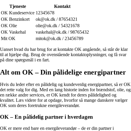
Tjeneste
Kontakt
OK Kundeservice
12345678
OK Benzinkort
ok@ok.dk / 87654321
OK Olie
olie@ok.dk / 54321678
OK Vaskehal
vaskehal@ok.dk / 98765432
Mit OK
mitok@ok.dk / 23456789
Uanset hvad du har brug for at kontakte OK angående, så står de klar
til at hjælpe dig. Brug de ovenstående kontaktoplysninger, og få svar
på dine spørgsmål i en fart.
Alt om OK – Din pålidelige energipartner
Hvis du leder efter en pålidelig og kundevenlig energipartner, så er OK
det rette valg for dig. Med en lang historie inden for brændstof, olie, og
en række andre services, er OK kendt for deres pålidelighed og
kvalitet. Læs videre for at opdage, hvorfor så mange danskere vælger
OK som deres foretrukne energileverandør.
OK – En pålidelig partner i hverdagen
OK er mere end bare en energileverandør – de er din partner i