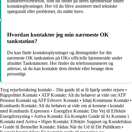
kundeservicetelefon, som du finder på deres hjemmeside under
kontaktoplysninger. Her vil du blive assisteret med tekniske
spørgsmål eller problemer, du måtte have.
Hvordan kontakter jeg min nærmeste OK
tankstation?
Du kan finde kontaktoplysninger og åbningstider for din
nærmeste OK tankstation på OKs officielle hjemmeside under
afsnittet Tankstationer. Her finder du telefonnummeret og
adresse, så du kan kontakte dem direkte eller besøge dem
personligt.
Tryg rejseforsikring kontakt – Din guide til at få hjælp under rejsen
•
Rigspolitiet Kontakt
•
ATP Kontakt: Alt du behøver at vide om ATP
Pension Kontakt og ATP Erhverv Kontakt
•
Ishøj Kommune Kontakt
•
Kombardo Kontakt: Alt du behøver at vide om at komme i kontakt
med Kombardo Expressen
•
Energifyn Kontakt: Din Vej til Effektiv
Energiforsyning
•
Arriva Kontakt: En Komplet Guide til At Komme i
Kontakt med Arriva
•
Hiper Kontakt: Effektiv Support og Kundefokus
•
Guide til Bestseller Kontakt: Sådan Når du Ud til Dit Publikum
•