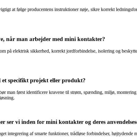
 vigtigt at følge producentens instruktioner nøje, sikre korrekt ledning
ve, når man arbejder med mini kontakter?
å elektrisk sikkerhed, korrekt jordforbindelse, isolering og beskyttels
et specifikt projekt eller produkt?
t, bør man først identificere kravene til strøm, spænding, miljø, monte
løsning.
ger ser vi inden for mini kontakter og deres anvendels
et integrering af smarte funktioner, trådløse forbindelser, højtydende 