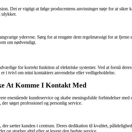
n. Det er vigtigt at følge producentens anvisninger nøje for at sikre kor
g ulykker.
ngvarige ydeevne. Sørg for at rengøre dem regelmæssigt for at fjerne ev
t dem om nødvendigt.
dværlige for korrekt funktion af elektriske systemer. Ved at forstå dere
er i tvivl om mini kontakters anvendelse eller vedligeholdelse.
ske At Komme I Kontakt Med
levere enestående kundeservice og skabe meningsfulde forbindelser med 
 der søger professionel og personlig service.
er sætter kunden i centrum. Deres dedikation til kvalitet, pålidelighe
r og stræber altid efter at levere den bedste service.