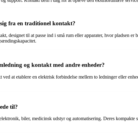
 og support. Kontakt dem i dag for at opleve den ekstraordinære service
ig fra en traditionel kontakt?
takt, designet til at passe ind i små rum eller apparater, hvor pladsen e
spændingskapacitet.
rømledning og kontakt med andre enheder?
d at etablere en elektrisk forbindelse mellem to ledninger eller enheder.
ede til?
lektronik, biler, medicinsk udstyr og automatisering. Deres kompakte stø