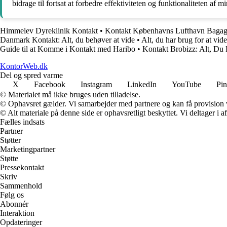
bidrage til fortsat at forbedre effektiviteten og funktionaliteten af m
Himmelev Dyreklinik Kontakt
•
Kontakt Københavns Lufthavn Baga
Danmark Kontakt: Alt, du behøver at vide
•
Alt, du har brug for at vi
Guide til at Komme i Kontakt med Haribo
•
Kontakt Brobizz: Alt, Du
KontorWeb.dk
Del og spred varme
X
Facebook
Instagram
LinkedIn
YouTube
Pin
© Materialet må ikke bruges uden tilladelse.
© Ophavsret gælder. Vi samarbejder med partnere og kan få provision
© Alt materiale på denne side er ophavsretligt beskyttet. Vi deltager i 
Fælles indsats
Partner
Støtter
Marketingpartner
Støtte
Pressekontakt
Skriv
Sammenhold
Følg os
Abonnér
Interaktion
Opdateringer