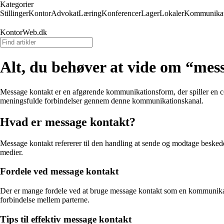
Kategorier
Stillinger
Kontor
Advokat
Læring
Konferencer
Lager
Lokaler
Kommunikat
KontorWeb.dk
Alt, du behøver at vide om “mes
Message kontakt er en afgørende kommunikationsform, der spiller en cent
meningsfulde forbindelser gennem denne kommunikationskanal.
Hvad er message kontakt?
Message kontakt refererer til den handling at sende og modtage beske
medier.
Fordele ved message kontakt
Der er mange fordele ved at bruge message kontakt som en kommunikat
forbindelse mellem parterne.
Tips til effektiv message kontakt