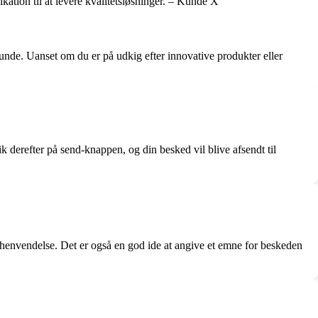
ation til at levere kvalitetsløsninger. – Kunde X
unde. Uanset om du er på udkig efter innovative produkter eller
 derefter på send-knappen, og din besked vil blive afsendt til
henvendelse. Det er også en god ide at angive et emne for beskeden