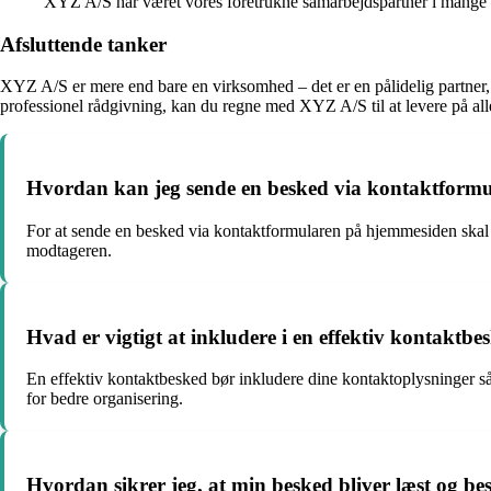
XYZ A/S har været vores foretrukne samarbejdspartner i mange år,
Afsluttende tanker
XYZ A/S er mere end bare en virksomhed – det er en pålidelig partner, 
professionel rådgivning, kan du regne med XYZ A/S til at levere på alle
Hvordan kan jeg sende en besked via kontaktform
For at sende en besked via kontaktformularen på hjemmesiden skal du
modtageren.
Hvad er vigtigt at inkludere i en effektiv kontaktbe
En effektiv kontaktbesked bør inkludere dine kontaktoplysninger s
for bedre organisering.
Hvordan sikrer jeg, at min besked bliver læst og be