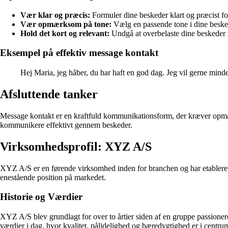
Vær klar og præcis:
Formuler dine beskeder klart og præcist for
Vær opmærksom på tone:
Vælg en passende tone i dine beske
Hold det kort og relevant:
Undgå at overbelaste dine beskeder
Eksempel på effektiv message kontakt
Hej Maria, jeg håber, du har haft en god dag. Jeg vil gerne minde
Afsluttende tanker
Message kontakt er en kraftfuld kommunikationsform, der kræver opmærk
kommunikere effektivt gennem beskeder.
Virksomhedsprofil: XYZ A/S
XYZ A/S er en førende virksomhed inden for branchen og har etableret 
enestående position på markedet.
Historie og Værdier
XYZ A/S blev grundlagt for over to årtier siden af en gruppe passioner
værdier i dag, hvor kvalitet, pålidelighed og bæredygtighed er i centrum