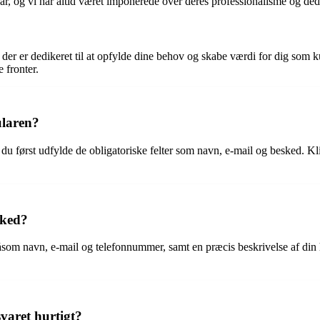
 og vi har altid været imponerede over deres professionalisme og dedik
der er dedikeret til at opfylde dine behov og skabe værdi for dig som k
 fronter.
ularen?
 først udfylde de obligatoriske felter som navn, e-mail og besked. Klik
sked?
åsom navn, e-mail og telefonnummer, samt en præcis beskrivelse af din 
svaret hurtigt?