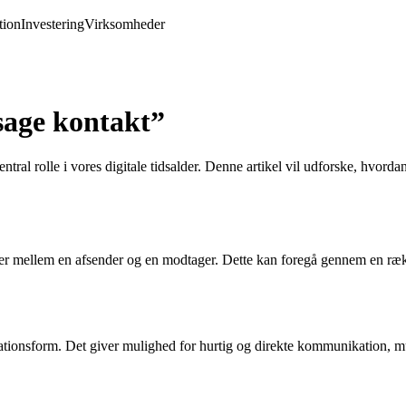
ion
Investering
Virksomheder
sage kontakt”
ral rolle i vores digitale tidsalder. Denne artikel vil udforske, hvord
der mellem en afsender og en modtager. Dette kan foregå gennem en ræ
ionsform. Det giver mulighed for hurtig og direkte kommunikation, mu