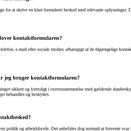
ørge for at skrive en klart formuleret besked med relevante oplysninger. 
udover kontaktformularen?
lefon, e-mail eller sociale medier, afhængigt af de tilgængelige kont
.
år jeg bruger kontaktformularen?
ger sikkert og fortroligt i overensstemmelse med gældende databeskytte
ger behandles og beskyttes.
ontaktbesked?
s politik og arbejdsbyrde. Det anbefales dog normalt at forvente svar i