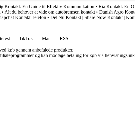
øg Kontakt: En Guide til Effektiv Kommunikation
•
Ria Kontakt: En O
n
•
Alt du behøver at vide om autobremsen kontakt
•
Danish Agro Konta
napchat Kontakt Telefon
•
Del Nu Kontakt | Share Now Kontakt | Kon
terest
TikTok
Mail
RSS
 ved køb gennem anbefalede produkter.
affiliateprogrammer og kan modtage betaling for køb via henvisningslinks