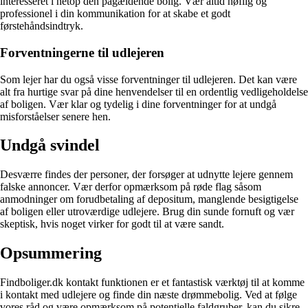
interesseret i netop den pågældende bolig. Vær altid høflig og
professionel i din kommunikation for at skabe et godt
førstehåndsindtryk.
Forventningerne til udlejeren
Som lejer har du også visse forventninger til udlejeren. Det kan være
alt fra hurtige svar på dine henvendelser til en ordentlig vedligeholdelse
af boligen. Vær klar og tydelig i dine forventninger for at undgå
misforståelser senere hen.
Undgå svindel
Desværre findes der personer, der forsøger at udnytte lejere gennem
falske annoncer. Vær derfor opmærksom på røde flag såsom
anmodninger om forudbetaling af depositum, manglende besigtigelse
af boligen eller utroværdige udlejere. Brug din sunde fornuft og vær
skeptisk, hvis noget virker for godt til at være sandt.
Opsummering
Findboliger.dk kontakt funktionen er et fantastisk værktøj til at komme
i kontakt med udlejere og finde din næste drømmebolig. Ved at følge
vores råd og være opmærksom på potentielle faldgruber, kan du sikre