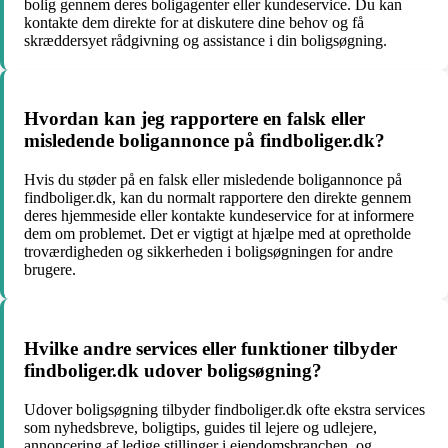
bolig gennem deres boligagenter eller kundeservice. Du kan
kontakte dem direkte for at diskutere dine behov og få
skræddersyet rådgivning og assistance i din boligsøgning.
Hvordan kan jeg rapportere en falsk eller
misledende boligannonce på findboliger.dk?
Hvis du støder på en falsk eller misledende boligannonce på
findboliger.dk, kan du normalt rapportere den direkte gennem
deres hjemmeside eller kontakte kundeservice for at informere
dem om problemet. Det er vigtigt at hjælpe med at opretholde
troværdigheden og sikkerheden i boligsøgningen for andre
brugere.
Hvilke andre services eller funktioner tilbyder
findboliger.dk udover boligsøgning?
Udover boligsøgning tilbyder findboliger.dk ofte ekstra services
som nyhedsbreve, boligtips, guides til lejere og udlejere,
annoncering af ledige stillinger i ejendomsbranchen, og