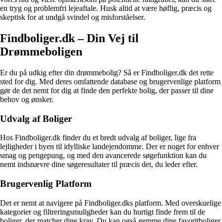
en tryg og problemfri lejeaftale. Husk altid at være høflig, præcis og
skeptisk for at undgå svindel og misforståelser.
Findboliger.dk – Din Vej til
Drømmeboligen
Er du på udkig efter din drømmebolig? Så er Findboliger.dk det rette
sted for dig. Med deres omfattende database og brugervenlige platform
gør de det nemt for dig at finde den perfekte bolig, der passer til dine
behov og ønsker.
Udvalg af Boliger
Hos Findboliger.dk finder du et bredt udvalg af boliger, lige fra
lejligheder i byen til idylliske landejendomme. Der er noget for enhver
smag og pengepung, og med den avancerede søgefunktion kan du
nemt indsnævre dine søgeresultater til præcis det, du leder efter.
Brugervenlig Platform
Det er nemt at navigere på Findboliger.dks platform. Med overskuelige
kategorier og filtreringsmuligheder kan du hurtigt finde frem til de
boliger, der matcher dine krav. Du kan også gemme dine favoritboliger