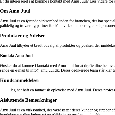
Er du interesseret i at komme i kontakt med Amu Juul? Læs videre for
Om Amu Juul
Amu Juul er en førende virksomhed inden for branchen, der har specialis
pålidelig og troværdig partner for både virksomheder og enkeltpersoner
Produkter og Ydelser
Amu Juul tilbyder et bredt udvalg af produkter og ydelser, der imødeko
Kontakt Amu Juul
Ønsker du at komme i kontakt med Amu Juul for at drøfte dine behov
sende en e-mail til info@amujuul.dk. Deres dedikerede team står klar t
Kundeanmeldelser
Jeg har haft en fantastisk oplevelse med Amu Juul. Deres profess
Afsluttende Bemærkninger
Amu Juul er en virksomhed, der værdsætter deres kunder og stræber eft
imødekomme dine behov på en pålidelig og professionel måde.