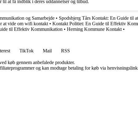
til at få indblik i deres uddannelser og tilbud.
Kommunikation og Samarbejde
•
Spodsbjerg Tårs Kontakt: En Guide til
or at vide om wifi kontakt
•
Kontakt Politiet: En Guide til Effektiv Kom
ide til Effektiv Kommunikation
•
Herning Kommune Kontakt
•
terest
TikTok
Mail
RSS
 ved køb gennem anbefalede produkter.
affiliateprogrammer og kan modtage betaling for køb via henvisningslinks