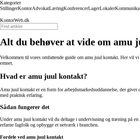
Kategorier
Stillinger
Kontor
Advokat
Læring
Konferencer
Lager
Lokaler
Kommunikat
KontorWeb.dk
Alt du behøver at vide om amu j
Velkommen til vores omfattende guide om amu juul kontakt. Her vil vi u
emnet.
Hvad er amu juul kontakt?
Amu juul kontakt er en form for arbejdsmarkedsuddannelse, der giver dig
med praktisk erfaring.
Sådan fungerer det
Under amu juul kontakt vil du deltage i undervisning og træning på en a
erfarne fagfolk og opbygge et netværk i branchen.
Fordele ved amu juul kontakt