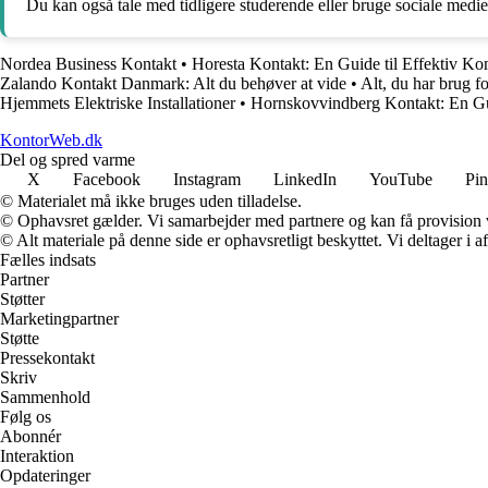
Du kan også tale med tidligere studerende eller bruge sociale medier 
Nordea Business Kontakt
•
Horesta Kontakt: En Guide til Effektiv 
Zalando Kontakt Danmark: Alt du behøver at vide
•
Alt, du har brug f
Hjemmets Elektriske Installationer
•
Hornskovvindberg Kontakt: En Gu
KontorWeb.dk
Del og spred varme
X
Facebook
Instagram
LinkedIn
YouTube
Pin
© Materialet må ikke bruges uden tilladelse.
© Ophavsret gælder. Vi samarbejder med partnere og kan få provision
© Alt materiale på denne side er ophavsretligt beskyttet. Vi deltager i 
Fælles indsats
Partner
Støtter
Marketingpartner
Støtte
Pressekontakt
Skriv
Sammenhold
Følg os
Abonnér
Interaktion
Opdateringer