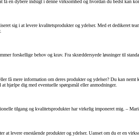
 at få en dybere indsigt i denne virksomhed og hvordan du bedst kan 
eret sig i at levere kvalitetsprodukter og ydelser. Med et dedikeret te
.
mmer forskellige behov og krav. Fra skræddersyede løsninger til standa
 eller få mere information om deres produkter og ydelser? Du kan n
il at hjælpe dig med eventuelle spørgsmål eller anmodninger.
ionelle tilgang og kvalitetsprodukter har virkelig imponeret mig. – Mari
er at levere enestående produkter og ydelser. Uanset om du er en virks