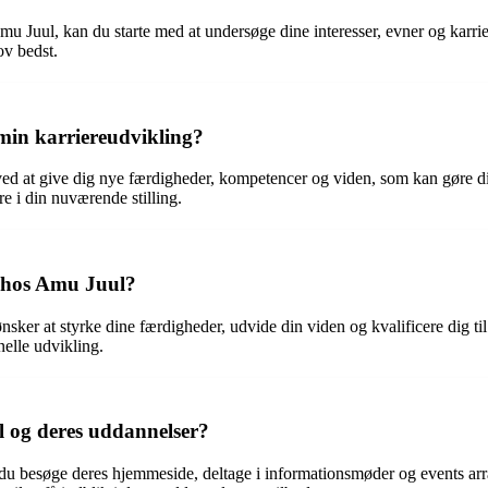
 Amu Juul, kan du starte med at undersøge dine interesser, evner og kar
ov bedst.
min karriereudvikling?
ved at give dig nye færdigheder, kompetencer og viden, som kan gøre 
e i din nuværende stilling.
e hos Amu Juul?
nsker at styrke dine færdigheder, udvide din viden og kvalificere dig t
nelle udvikling.
 og deres uddannelser?
 besøge deres hjemmeside, deltage i informationsmøder og events arrang