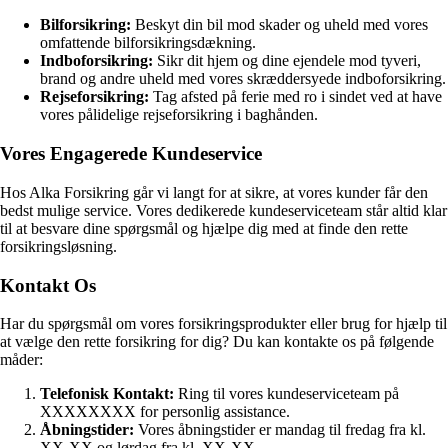
Bilforsikring:
Beskyt din bil mod skader og uheld med vores
omfattende bilforsikringsdækning.
Indboforsikring:
Sikr dit hjem og dine ejendele mod tyveri,
brand og andre uheld med vores skræddersyede indboforsikring.
Rejseforsikring:
Tag afsted på ferie med ro i sindet ved at have
vores pålidelige rejseforsikring i baghånden.
Vores Engagerede Kundeservice
Hos Alka Forsikring går vi langt for at sikre, at vores kunder får den
bedst mulige service. Vores dedikerede kundeserviceteam står altid klar
til at besvare dine spørgsmål og hjælpe dig med at finde den rette
forsikringsløsning.
Kontakt Os
Har du spørgsmål om vores forsikringsprodukter eller brug for hjælp til
at vælge den rette forsikring for dig? Du kan kontakte os på følgende
måder:
Telefonisk Kontakt:
Ring til vores kundeserviceteam på
XXXXXXXX for personlig assistance.
Åbningstider:
Vores åbningstider er mandag til fredag fra kl.
XX-XX og lørdag fra kl. XX-XX.